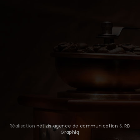
Spécialisée dans la torréfaction artisanale du café et la
vente de thés, profitez de délicieuses boissons chaudes et
fraîches à la maison.
Paiement accepté : carte bancaire ou paiement en
espèces au magasin de Vesoul
Produits

Notre Société

Votre Compte

Informations

Réalisation
netizis agence de communication
&
RD
Graphiq